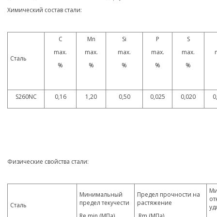
Химический состав стали:
C
Mn
Si
P
S
max.
max.
max.
max.
max.
Сталь
%
%
%
%
%
S260NC
0,16
1,20
0,50
0,025
0,020
0
Физические свойства стали:
Ми
Минимальный
Предел прочности на
от
предел текучести
растяжение
Сталь
уд
Re min (МПа)
Rm (МПа)