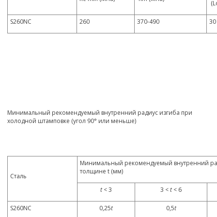
(Lo
S260NC
260
370-490
30
Минимальный рекомендуемый внутренний радиус изгиба при
холодной штамповке (угол 90° или меньше)
Минимальный рекомендуемый внутренний рад
толщине t (мм)
Сталь
t
< 3
3 <
t
< 6
S260NC
0,25
t
0,5
t