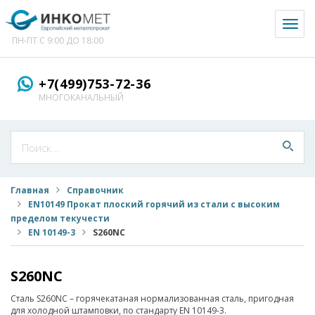
Toggl
naviga
ПН-ПТ С 9:00 ДО 18:00
+7(499)753-72-36
МНОГОКАНАЛЬНЫЙ
Главная
Справочник
EN10149 Прокат плоский горячий из стали с высоким
пределом текучести
EN 10149-3
S260NC
S260NC
Сталь S260NC – горячекатаная нормализованная сталь, пригодная
для холодной штамповки, по стандарту EN 10149-3.