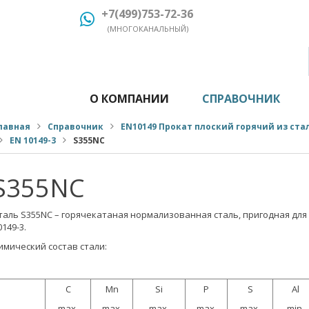
+7(499)753-72-36
(МНОГОКАНАЛЬНЫЙ)
О КОМПАНИИ
СПРАВОЧНИК
лавная
Справочник
EN10149 Прокат плоский горячий из ст
EN 10149-3
S355NC
S355NC
таль S355NC – горячекатаная нормализованная сталь, пригодная для
0149-3.
имический состав стали:
C
Mn
Si
P
S
Al
max.
max.
max.
max.
max.
min.