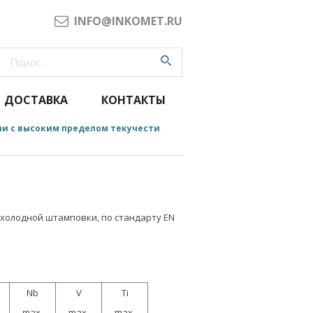
INFO@INKOMET.RU
ДОСТАВКА
КОНТАКТЫ
али с высоким пределом текучести
 холодной штамповки, по стандарту EN
Nb
V
Ti
max.
max.
max.