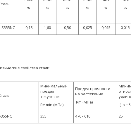
Сталь
%
%
%
%
%
%
S355NC
0,18
1,60
0,50
0,025
0,015
0,015
изические свойства стали:
Минимальный
Миним
Предел прочности
предел
относ
на растяжение
Сталь
текучести
удлин
Rm (МПа)
Re min (МПа)
(Lo = 5
S355NC
355
470 - 610
25