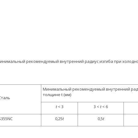
инимальный рекомендуемый внутренний радиус изгиба при холодной
Минимальный рекомендуемый внутренний ради
толщине t (мм)
Сталь
t
< 3
3 <
t
< 6
S355NC
0,25
t
0,5
t