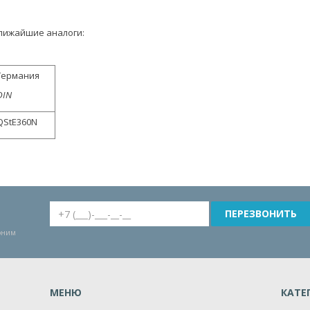
лижайшие аналоги:
Германия
DIN
QStE360N
воним
МЕНЮ
КАТЕ