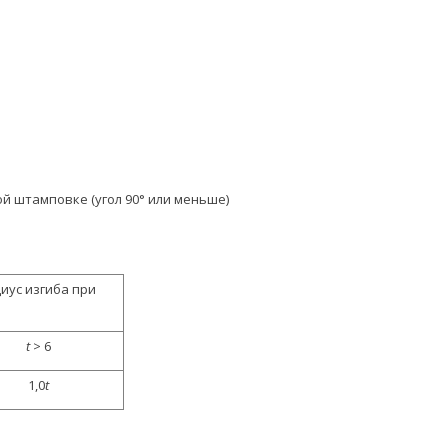
 штамповке (угол 90° или меньше)
ус изгиба при
t
> 6
1,0
t