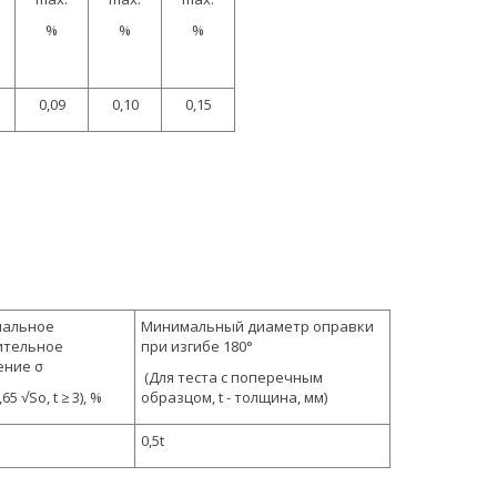
%
%
%
0,09
0,10
0,15
альное
Минимальный диаметр оправки
ительное
при изгибе 180°
ение σ
(Для теста с поперечным
,65 √So, t ≥ 3), %
образцом, t - толщина, мм)
0,5t