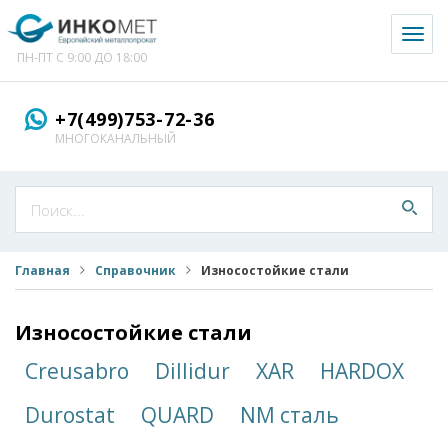
Toggl
naviga
ПН-ПТ С 9:00 ДО 18:00
+7(499)753-72-36
МНОГОКАНАЛЬНЫЙ
Главная
Справочник
Износостойкие стали
Износостойкие стали
Creusabro
Dillidur
XAR
HARDOX
Durostat
QUARD
NM сталь