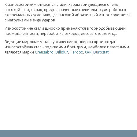
К износостойким относятся стали, характеризующиеся очень
высокой твердостью, предназначенные специально для работы в
экстремальных условиях, где высокий абразивный износ сочетается
с нагрузками в виде ударов.
Износостойкие стали широко применяются в горнодобывающей
промышленности, переработке отходов, лесозаготовке и т.д.
Ведущие мировые металлургические концерны производят
износостойкую сталь под своими брендами, наиболее известными
являются марки
Creusabro
,
Dillidur
,
Hardox
,
XAR
,
Durostat
.