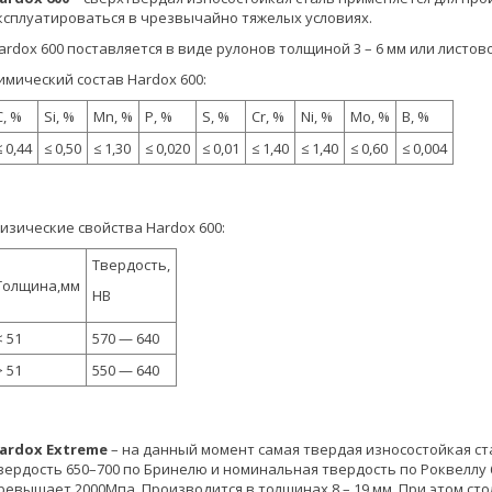
ксплуатироваться в чрезвычайно тяжелых условиях.
ardox 600 поставляется в виде рулонов толщиной 3 – 6 мм или листово
имический состав Hardox 600:
C, %
Si, %
Mn, %
P, %
S, %
Cr, %
Ni, %
Mo, %
B, %
≤ 0,44
≤ 0,50
≤ 1,30
≤ 0,020
≤ 0,01
≤ 1,40
≤ 1,40
≤ 0,60
≤ 0,004
изические свойства Hardox 600:
Твердость,
Толщина,мм
HB
< 51
570 — 640
> 51
550 — 640
ardox Extreme
– на данный момент самая твердая износостойкая ст
вердость 650–700 по Бринелю и номинальная твердость по Роквеллу
ревышает 2000Мпа. Производится в толщинах 8 – 19 мм. При этом ст