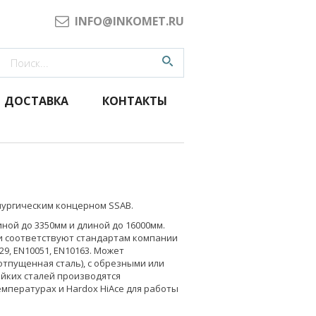
INFO@INKOMET.RU
ДОСТАВКА
КОНТАКТЫ
лургическим концерном SSAB.
ной до 3350мм и длиной до 16000мм.
ти соответствуют стандартам компании
, EN10051, EN10163. Может
 отпущенная сталь), с обрезными или
йких сталей производятся
мпературах и Hardox HiAce для работы