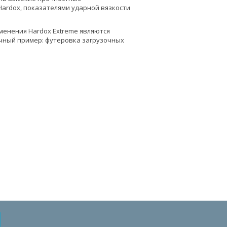
Hardox, показателями ударной вязкости
менения Hardox Extreme являются
чный пример: футеровка загрузочных