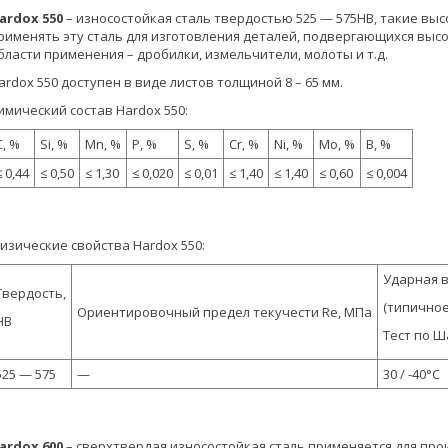
ardox 550
– износостойкая сталь твердостью 525 — 575HB, такие вы
рименять эту сталь для изготовления деталей, подвергающихся выс
бласти применения – дробилки, измельчители, молоты и т.д.
ardox 550 доступен в виде листов толщиной 8 – 65 мм.
имический состав Hardox 550:
C, %
Si, %
Mn, %
P, %
S, %
Cr, %
Ni, %
Mo, %
B, %
≤ 0,44
≤ 0,50
≤ 1,30
≤ 0,020
≤ 0,01
≤ 1,40
≤ 1,40
≤ 0,60
≤ 0,004
изические свойства Hardox 550:
Ударная в
Твердость,
(типичное
Ориентировочный предел текучести Re, МПа
HB
Тест по Ш
525 — 575
—
30 / -40°C
ardox 600
– сверхтвердая износостойкая сталь применяется для про