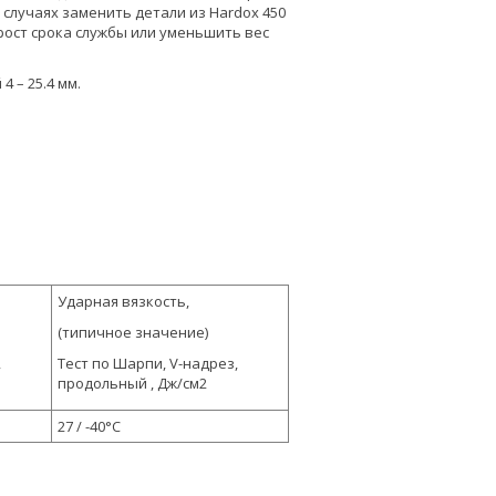
 случаях заменить детали из Hardox 450
ирост срока службы или уменьшить вес
 – 25.4 мм.
Ударная вязкость,
(типичное значение)
,
Тест по Шарпи, V-надрез,
продольный , Дж/см2
27 / -40°C