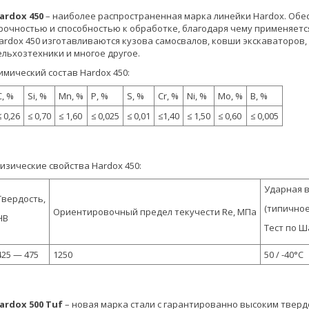
ardox 450
– наиболее распространенная марка линейки Hardox. Об
рочностью и способностью к обработке, благодаря чему применяетс
ardox 450 изготавливаются кузова самосвалов, ковши экскаваторов
ельхозтехники и многое другое.
имический состав Hardox 450:
C, %
Si, %
Mn, %
P, %
S, %
Cr, %
Ni, %
Mo, %
B, %
≤ 0,26
≤ 0,70
≤ 1,60
≤ 0,025
≤ 0,01
≤1,40
≤ 1,50
≤ 0,60
≤ 0,005
изические свойства Hardox 450:
Ударная в
Твердость,
(типичное
Ориентировочный предел текучести Re, МПа
HB
Тест по Ш
425 — 475
1250
50 / -40°C
ardox 500 Tuf
– новая марка стали с гарантированно высоким твердо