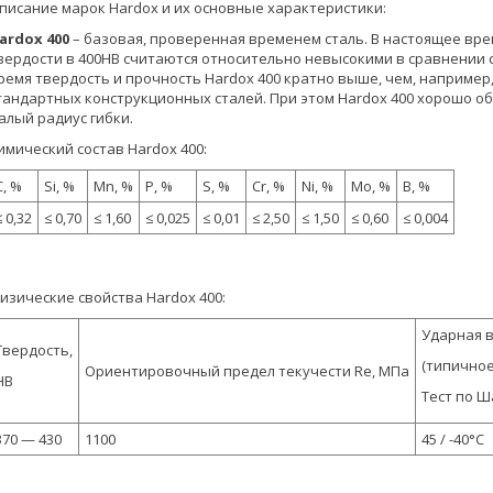
писание марок Hardox и их основные характеристики:
ardox 400
– базовая, проверенная временем сталь. В настоящее вр
вердости в 400HB считаются относительно невысокими в сравнении с
ремя твердость и прочность Hardox 400 кратно выше, чем, например, у 
тандартных конструкционных сталей. При этом Hardox 400 хорошо о
алый радиус гибки.
имический состав Hardox 400:
C, %
Si, %
Mn, %
P, %
S, %
Cr, %
Ni, %
Mo, %
B, %
≤ 0,32
≤ 0,70
≤ 1,60
≤ 0,025
≤ 0,01
≤ 2,50
≤ 1,50
≤ 0,60
≤ 0,004
изические свойства Hardox 400:
Ударная в
Твердость,
(типичное
Ориентировочный предел текучести Re, МПа
HB
Тест по Ш
370 — 430
1100
45 / -40°C