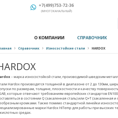
+7(499)753-72-36
(МНОГОКАНАЛЬНЫЙ)
О КОМПАНИИ
СПРАВОЧНИК
лавная
Справочник
Износостойкие стали
HARDOX
HARDOX
ardox
– марка износостойкой стали, производимой шведским метал
тали Hardox производятся толщиной в диапазоне от 2 до 130мм, шири
опуски по размерам, толщине, плоскостности и качеству поверхнос
SAB, которые отвечают требованиям европейских стандартов EN10029
оставляться в состоянии Q (закаленная сталь) или Q+T (закаленная и
еобрезным кромками. Также помимо стандартной линейки износосто
пециализированные марки Hardox HiTemp для работы при высоких те
 кислотных средах.