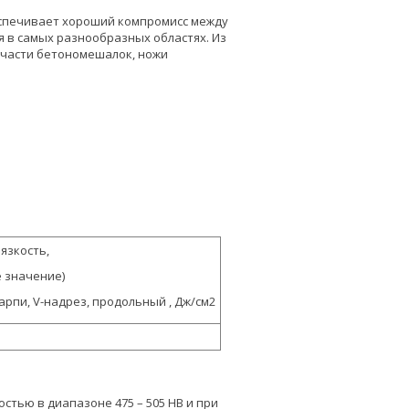
еспечивает хороший компромисс между
я в самых разнообразных областях. Из
, части бетономешалок, ножи
язкость,
 значение)
арпи, V-надрез, продольный , Дж/см2
стью в диапазоне 475 – 505 HB и при