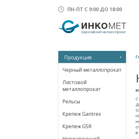
ПН-ПТ С 9:00 ДО 18:00
Продукция
Г
Черный металлопрокат
Листовой
металлопрокат
H
С
Рельсы
Д
S
Крепеж Gantrex
п
н
Крепеж GSR
с
в
Нержавеющий