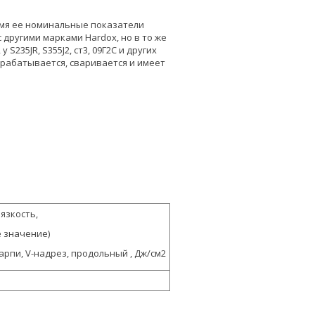
емя ее номинальные показатели
 другими марками Hardox, но в то же
S235JR, S355J2, ст3, 09Г2С и других
брабатывается, сваривается и имеет
язкость,
 значение)
арпи, V-надрез, продольный , Дж/см2