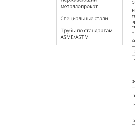
О
металлопрокат
H
т
Специальные стали
в
с
Трубы по стандартам
м
ASME/ASTM
Х
Ф