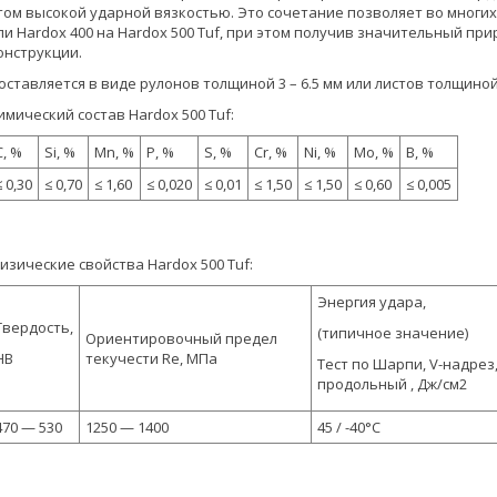
том высокой ударной вязкостью. Это сочетание позволяет во многих
ли Hardox 400 на Hardox 500 Tuf, при этом получив значительный пр
онструкции.
оставляется в виде рулонов толщиной 3 – 6.5 мм или листов толщиной 4
имический состав Hardox 500 Tuf:
C, %
Si, %
Mn, %
P, %
S, %
Cr, %
Ni, %
Mo, %
B, %
≤ 0,30
≤ 0,70
≤ 1,60
≤ 0,020
≤ 0,01
≤ 1,50
≤ 1,50
≤ 0,60
≤ 0,005
изические свойства Hardox 500 Tuf:
Энергия удара,
Твердость,
(типичное значение)
Ориентировочный предел
HB
текучести Re, МПа
Тест по Шарпи, V-надрез
продольный , Дж/см2
470 — 530
1250 — 1400
45 / -40°C