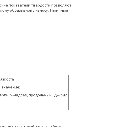
сокие показатели твердости позволяют
окому абразивному износу. Типичные
язкость,
 значение)
арпи, V-надрез, продольный , Дж/см2
изводства деталей, которые будут