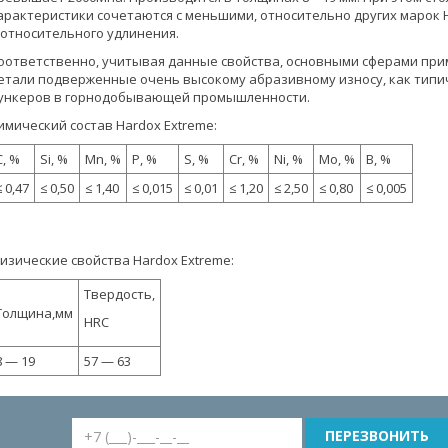
арактеристики сочетаются с меньшими, относительно других марок 
 относительного удлинения.
оответственно, учитывая данные свойства, основными сферами при
етали подверженные очень высокому абразивному износу, как типи
ункеров в горнодобывающей промышленности.
имический состав Hardox Extreme:
C, %
Si, %
Mn, %
P, %
S, %
Cr, %
Ni, %
Mo, %
B, %
≤ 0,47
≤ 0,50
≤ 1,40
≤ 0,015
≤ 0,01
≤ 1,20
≤ 2,50
≤ 0,80
≤ 0,005
изические свойства Hardox Extreme:
Твердость,
Толщина,мм
HRC
8 — 19
57 — 63