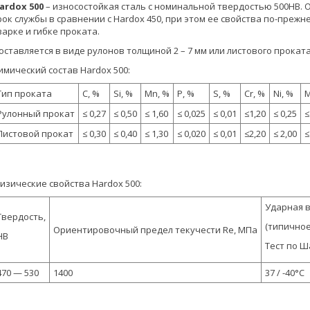
ardox 500
– износостойкая сталь с номинальной твердостью 500HB.
рок службы в сравнении с Hardox 450, при этом ее свойства по-пре
варке и гибке проката.
оставляется в виде рулонов толщиной 2 – 7 мм или листового проката
имический состав Hardox 500:
Тип проката
C, %
Si, %
Mn, %
P, %
S, %
Cr, %
Ni, %
M
Рулонный прокат
≤ 0,27
≤ 0,50
≤ 1,60
≤ 0,025
≤ 0,01
≤1,20
≤ 0,25
≤
Листовой прокат
≤ 0,30
≤ 0,40
≤ 1,30
≤ 0,020
≤ 0,01
≤2,20
≤ 2,00
≤
изические свойства Hardox 500:
Ударная в
Твердость,
(типичное
Ориентировочный предел текучести Re, МПа
HB
Тест по Ш
470 — 530
1400
37 / -40°C