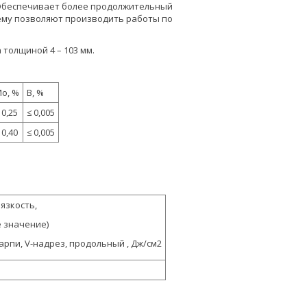
 Обеспечивает более продолжительный
жнему позволяют производить работы по
 толщиной 4 – 103 мм.
o, %
B, %
 0,25
≤ 0,005
 0,40
≤ 0,005
язкость,
 значение)
арпи, V-надрез, продольный , Дж/см2