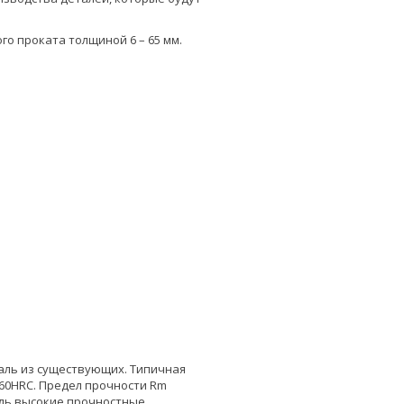
го проката толщиной 6 – 65 мм.
аль из существующих. Типичная
 60HRC. Предел прочности Rm
оль высокие прочностные