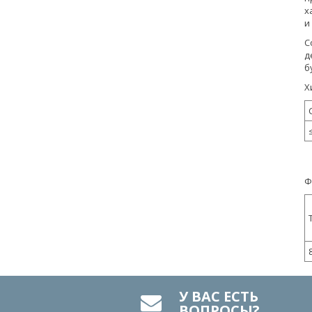
х
и
С
д
б
Х
Ф
У ВАС ЕСТЬ
ВОПРОСЫ?