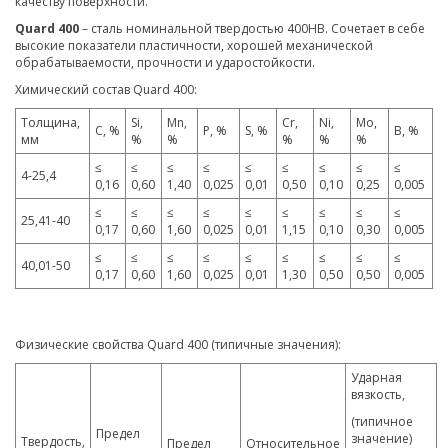
качеству поверхности.
Quard 400
– сталь номинальной твердостью 400HB. Сочетает в себе
высокие показатели пластичности, хорошей механической
обрабатываемости, прочности и ударостойкости.
Химический состав Quard 400:
Толщина,
Si,
Mn,
Cr,
Ni,
Mo,
C, %
P, %
S, %
B, %
мм
%
%
%
%
%
≤
≤
≤
≤
≤
≤
≤
≤
≤
4-25,4
0,16
0,60
1,40
0,025
0,01
0,50
0,10
0,25
0,005
≤
≤
≤
≤
≤
≤
≤
≤
≤
25,41-40
0,17
0,60
1,60
0,025
0,01
1,15
0,10
0,30
0,005
≤
≤
≤
≤
≤
≤
≤
≤
≤
40,01-50
0,17
0,60
1,60
0,025
0,01
1,30
0,50
0,50
0,005
Физические свойства Quard 400 (типичные значения):
Ударная
вязкость,
(типичное
Предел
значение)
Твердость,
Предел
Относительное