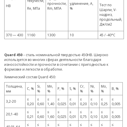
текучести,
прочности,
удлинение, A,
Тест по
HB
Re, МПа
Rm, МПА
%
Шарпи, V-
надрез,
продольный,
Дж/см2
370 — 430
1160
1300
10
45 / -40°C
Quard 450
– сталь номинальной твердостью 450HB. Широко
используется во многих сферах деятельности благодаря
износостойкости и прочности в сочетании с пригодностью к
формовке и легкости в обработке.
Химический состав Quard 450:
Толщина,
Si,
Mn,
Cr,
Ni,
Mo,
C, %
P, %
S, %
B, %
мм
%
%
%
%
%
≤
≤
≤
≤
≤
≤
≤
≤
≤
3,2-20
0,20
0,60
1,40
0,025
0,01
0,20
0,10
0,25
0,005
≤
≤
≤
≤
≤
≤
≤
≤
≤
20,1-40
0,21
0,60
1,60
0,025
0,01
0,75
0,10
0,30
0,005
≤
≤
≤
≤
≤
≤
≤
≤
≤
40,01-64