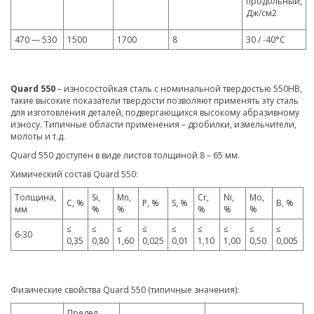
продольный,
Дж/см2
470 — 530
1500
1700
8
30 / -40°C
Quard 550
– износостойкая сталь с номинальной твердостью 550HB,
такие высокие показатели твердости позволяют применять эту сталь
для изготовления деталей, подвергающихся высокому абразивному
износу. Типичные области применения – дробилки, измельчители,
молоты и т.д.
Quard 550 доступен в виде листов толщиной 8 – 65 мм.
Химический состав Quard 550:
Толщина,
Si,
Mn,
Cr,
Ni,
Mo,
C, %
P, %
S, %
B, %
мм
%
%
%
%
%
≤
≤
≤
≤
≤
≤
≤
≤
≤
6-30
0,35
0,80
1,60
0,025
0,01
1,10
1,00
0,50
0,005
Физические свойства Quard 550 (типичные значения):
Предел