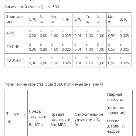
Химический состав Quard 500:
Толщина,
Si,
Mn,
Cr,
Ni,
Mo,
C, %
P, %
S, %
B, %
мм
%
%
%
%
%
≤
≤
≤
≤
≤
≤
≤
≤
≤
4-20
0,28
0,80
1,60
0,025
0,01
1,00
1,00
0,50
0,005
≤
≤
≤
≤
≤
≤
≤
≤
≤
20,1-40
0,30
0,80
1,60
0,025
0,01
1,00
1,00
0,50
0,005
≤
≤
≤
≤
≤
≤
≤
≤
≤
40,01-64
0,30
0,80
1,60
0,025
0,01
1,20
1,00
0,50
0,005
Физические свойства Quard 500 (типичные значения):
Ударная
вязкость,
(типичное
Предел
значение)
Твердость,
Предел
Относительное
текучести,
прочности,
удлинение, A,
Тест по
HB
Re, МПа
Rm, МПА
%
Шарпи, V-
надрез,