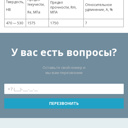
Твердость,
Предел
текучести,
Относительное
прочности, Rm,
HB
удлинение, A, %
Re, МПа
МПА
470 — 530
1575
1750
7
У вас есть вопросы?
Оставьте свой номер и
мы вам перезвоним