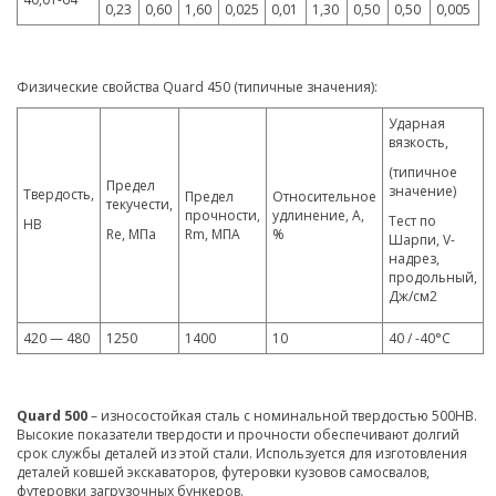
0,23
0,60
1,60
0,025
0,01
1,30
0,50
0,50
0,005
Физические свойства Quard 450 (типичные значения):
Ударная
вязкость,
(типичное
Предел
значение)
Твердость,
Предел
Относительное
текучести,
прочности,
удлинение, A,
Тест по
HB
Re, МПа
Rm, МПА
%
Шарпи, V-
надрез,
продольный,
Дж/см2
420 — 480
1250
1400
10
40 / -40°C
Quard 500
– износостойкая сталь с номинальной твердостью 500HB.
Высокие показатели твердости и прочности обеспечивают долгий
срок службы деталей из этой стали. Используется для изготовления
деталей ковшей экскаваторов, футеровки кузовов самосвалов,
футеровки загрузочных бункеров.