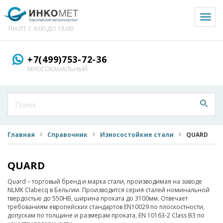
Toggl
naviga
ПН-ПТ С 9:00 ДО 18:00
+7(499)753-72-36
МНОГОКАНАЛЬНЫЙ
Главная
Справочник
Износостойкие стали
QUARD
QUARD
Quard – торговый бренд и марка стали, производимая на заводе
NLMK Clabecq в Бельгии. Производится серия сталей номинальной
твердостью до 550HB, ширина проката до 3100мм. Отвечает
требованиям европейских стандартов EN10029 по плоскостности,
допускам по толщине и размерам проката, EN 10163-2 Class B3 по