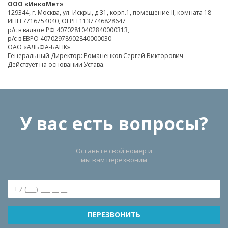
ООО «ИнкоМет»
129344, г. Москва, ул. Искры, д.31, корп.1, помещение II, комната 18
ИНН 7716754040, ОГРН 1137746828647
р/с в валюте РФ 40702810402840000313,
р/с в ЕВРО 40702978902840000030
ОАО «АЛЬФА-БАНК»
Генеральный Директор: Романенков Сергей Викторович
Действует на основании Устава.
У вас есть вопросы?
Оставьте свой номер и
мы вам перезвоним